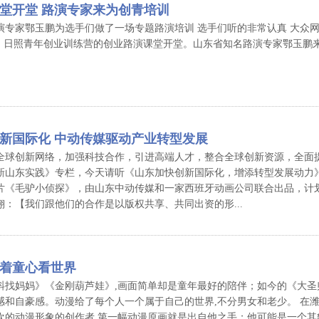
堂开堂 路演专家来为创青培训
专家鄂玉鹏为选手们做了一场专题路演培训 选手们听的非常认真 大众网日照 10 
午 ，日照青年创业训练营的创业路演课堂开堂。山东省知名路演专家鄂玉鹏来
新国际化 中动传媒驱动产业转型发展
全球创新网络，加强科技合作，引进高端人才，整合全球创新资源，全面
新山东实践》专栏，今天请听《山东加快创新国际化，增添转型发展动力》
片《毛驴小侦探》，由山东中动传媒和一家西班牙动画公司联合出品，计划
翔：【我们跟他们的合作是以版权共享、共同出资的形...
着童心看世界
蚪找妈妈》《金刚葫芦娃》,画面简单却是童年最好的陪伴；如今的《大圣
感和自豪感。动漫给了每个人一个属于自己的世界,不分男女和老少。 在
欢的动漫形象的创作者,第一幅动漫原画就是出自他之手；他可能是一个其