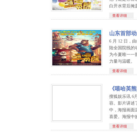
白开水背后掩盖
查看详细
山东首部动
6 月 12
陆全国院线的
为今夏唯一一
力量与温暖。 
查看详细
《嘻哈英熊
搜狐娱乐讯 6
容。影片讲述
中，海报画面
喜爱。海报中的
查看详细