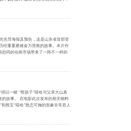
曝光先导海报及预告，这是山东省首部登
历经重重磨难奋力营救的故事。本片作
渐趋同的动画市场带来了一阵不一样的
得以一睹 “熊孩子”嘻哈与父亲大山真
的故事。 在电影此次发布的相关物料
和熊宝“嘻哈”憨态可掬的形象非常惹人