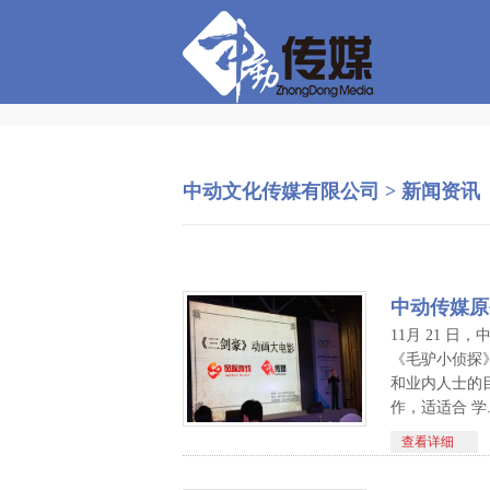
中动文化传媒有限公司
>
新闻资讯
中动传媒原创
11月 21 
《毛驴小侦探
和业内人士的目
作，适适合 学..
查看详细