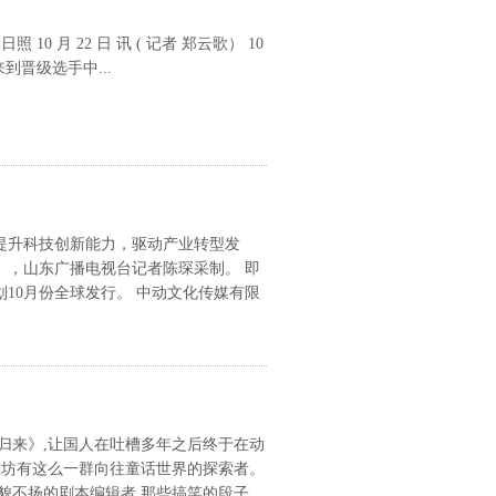
月 22 日 讯 ( 记者 郑云歌） 10
到晋级选手中...
提升科技创新能力，驱动产业转型发
，山东广播电视台记者陈琛采制。 即
10月份全球发行。 中动文化传媒有限
归来》,让国人在吐槽多年之后终于在动
潍坊有这么一群向往童话世界的探索者。
貌不扬的剧本编辑者,那些搞笑的段子、