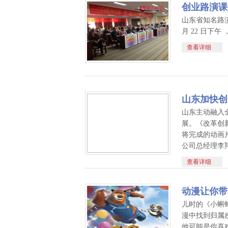
创业路演课
山东省知名路演
月 22 日下
查看详细
山东加快创
山东主动融入
展。《改革创
将完成的动画
公司总经理李
查看详细
动漫让你带
儿时的《小蝌
漫中找到归属
他可能是你喜