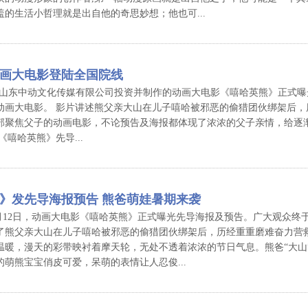
的生活小哲理就是出自他的奇思妙想；他也可...
画大电影登陆全国院线
 日，由山东中动文化传媒有限公司投资并制作的动画大电影《嘻哈英熊》正式
动画大电影。 影片讲述熊父亲大山在儿子嘻哈被邪恶的偷猎团伙绑架后，
部聚焦父子的动画电影，不论预告及海报都体现了浓浓的父子亲情，给逐
《嘻哈英熊》先导...
》发先导海报预告 熊爸萌娃暑期来袭
月12日，动画大电影《嘻哈英熊》正式曝光先导海报及预告。广大观众终于
了熊父亲大山在儿子嘻哈被邪恶的偷猎团伙绑架后，历经重重磨难奋力营救
温暖，漫天的彩带映衬着摩天轮，无处不透着浓浓的节日气息。熊爸“大山”
萌熊宝宝俏皮可爱，呆萌的表情让人忍俊...