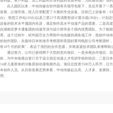
会利益、客户利益、员工利益和企业利益的全面丰收，为民族动漫产业的
自入园区以来，中动传媒在软件园有关领导包靠下，先后开展了一系列
发展、占领市场，投入巨资配置了大量的专业设备。目前已上设备有：EDIUS
台)、联想工作站(10台)以及三星22寸高清图形设计显示器(30台)；计
设备的技术水平属国内先进，满足制作高水平动漫产品的需要。二是高度
自湖南宏梦卡通集团的动漫导演与设计师等多个国内优秀团队。为了能留
养。这个过程中，软件园尽全力帮助中动传媒协调各项工作，鼓励中动传
的创作团队，在接待日本热海市考察团和美国好莱坞电影公司考察团时，
有18个月的距离”，表达了强烈的合作意愿，并将派遣技术团队来潍帮助
通过努力，公司已获得两个大型的意向项目。一是央视合作项目。目前
前，与中央电视台签订关于设立指定动漫人才培训学校的协议。二是日本
14岁儿童群体的50集原创动漫电视作品。项目总投资3500万人民币，日
本创作人员。从目前发展态势来看，中动传媒起点高、人才多、发展快、
用。